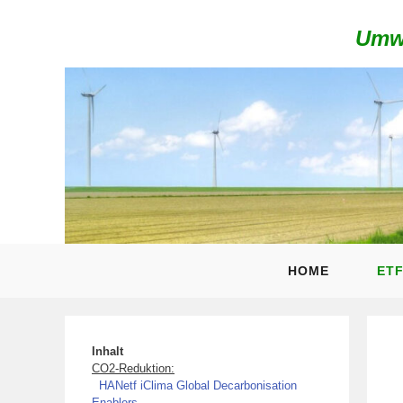
Umwe
HOME
ET
Inhalt
CO2-Reduktion:
HANetf iClima Global Decarbonisation
Enablers