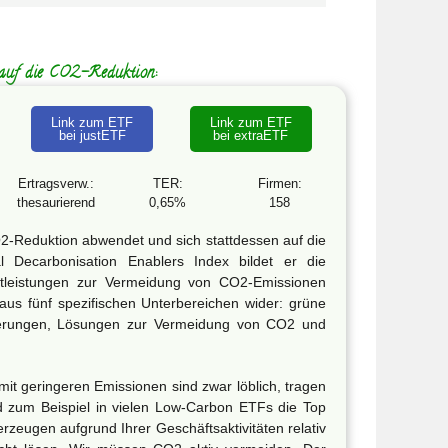
 auf die CO2-Reduktion:
Link zum ETF
Link zum ETF
bei justETF
bei extraETF
Ertragsverw.:
TER:
Firmen:
thesaurierend
0,65%
158
 CO2-Reduktion abwendet und sich stattdessen auf die
 Decarbonisation Enablers Index bildet er die
tleistungen zur Vermeidung von CO2-Emissionen
aus fünf spezifischen Unterbereichen wider: grüne
esserungen, Lösungen zur Vermeidung von CO2 und
mit geringeren Emissionen sind zwar löblich, tragen
nd zum Beispiel in vielen Low-Carbon ETFs die Top
zeugen aufgrund Ihrer Geschäftsaktivitäten relativ