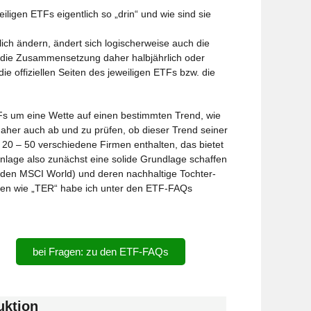
iligen ETFs eigentlich so „drin“ und wie sind sie
glich ändern, ändert sich logischerweise auch die
die Zusammensetzung daher halbjährlich oder
 die offiziellen Seiten des jeweiligen ETFs bzw. die
s um eine Wette auf einen bestimmten Trend, wie
daher auch ab und zu prüfen, ob dieser Trend seiner
 20 – 50 verschiedene Firmen enthalten, das bietet
anlage also zunächst eine solide Grundlage schaffen
.B. den MSCI World) und deren nachhaltige Tochter-
iffen wie „TER“ habe ich unter den ETF-FAQs
bei Fragen: zu den ETF-FAQs
uktion