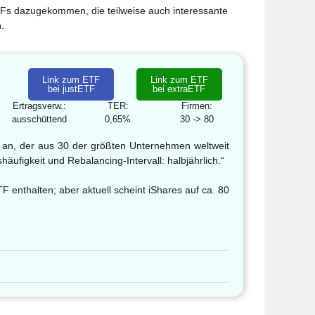
ETFs dazugekommen, die teilweise auch interessante
.
Link zum ETF
Link zum ETF
bei justETF
bei extraETF
Ertragsverw.:
TER:
Firmen:
ausschüttend
0,65%
30 -> 80
x an, der aus 30 der größten Unternehmen weltweit
äufigkeit und Rebalancing-Intervall: halbjährlich.“
enthalten; aber aktuell scheint iShares auf ca. 80