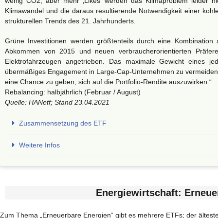
wenig CO2, aber mehr ‚Likes‘ werden das Klimaproblem leider n
Klimawandel und die daraus resultierende Notwendigkeit einer kohle
strukturellen Trends des 21. Jahrhunderts.
Grüne Investitionen werden größtenteils durch eine Kombination
Abkommen von 2015 und neuen verbraucherorientierten Präfere
Elektrofahrzeugen angetrieben. Das maximale Gewicht eines j
übermäßiges Engagement in Large-Cap-Unternehmen zu vermeiden 
eine Chance zu geben, sich auf die Portfolio-Rendite auszuwirken.“
Rebalancing: halbjährlich (Februar / August)
Quelle: HANetf; Stand 23.04.2021
Zusammensetzung des ETF
Weitere Infos
Energiewirtschaft: Erneue
Zum Thema „Erneuerbare Energien“ gibt es mehrere ETFs; der älteste u