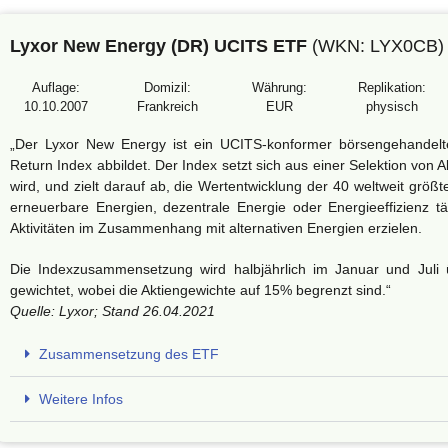
Lyxor New Energy (DR) UCITS ETF
(WKN:
LYX0CB)
Auflage:
Domizil:
Währung:
Replikation:
10.10.2007
Frankreich
EUR
physisch
„Der Lyxor New Energy ist ein UCITS-konformer börsengehandelte
Return Index abbildet. Der Index setzt sich aus einer Selektion v
wird, und zielt darauf ab, die Wertentwicklung der 40 weltweit größ
erneuerbare Energien, dezentrale Energie oder Energieeffizienz 
Aktivitäten im Zusammenhang mit alternativen Energien erzielen.
Die Indexzusammensetzung wird halbjährlich im Januar und Juli üb
gewichtet, wobei die Aktiengewichte auf 15% begrenzt sind.“
Quelle: Lyxor; Stand 26.04.2021
Zusammensetzung des ETF
Weitere Infos