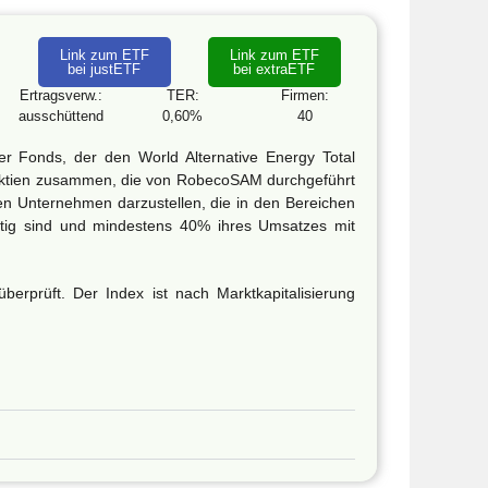
Link zum ETF
Link zum ETF
bei justETF
bei extraETF
Ertragsverw.:
TER:
Firmen:
ausschüttend
0,60%
40
r Fonds, der den World Alternative Energy Total
on Aktien zusammen, die von RobecoSAM durchgeführt
ten Unternehmen darzustellen, die in den Bereichen
tätig sind und mindestens 40% ihres Umsatzes mit
erprüft. Der Index ist nach Marktkapitalisierung