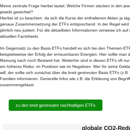
Meine zentrale Frage hierbei lautet: Welche Firmen stecken in den jewe
jeweils gewichtet?
Hierbei ist zu beachten: da sich die Kurse der enthaltenen Aktien ja tä
genaue Zusammensetzung der ETFs entsprechend. In der Regel wird 
jährlich neu justiert. Für die aktuellsten Informationen verweise ich auf
aktuellen Factsheets.
Im Gegensatz zu den Basis-ETFs handelt es sich bei den Themen-ETF
beispielsweise der Erfolg der erneuerbaren Energien. Hier sollte man 
Meinung nach noch Bestand hat. Weiterhin sind in diesen ETFs oft nur
ein höheres Risiko: im Positiven wie im Negativen. Wer für seine Geld
will, der sollte sich zunächst über die breit gestreuten Basis ETFs (z
Familien informieren. Generelle Infos wie z.B. die Erklärung von Begr
zusammengefasst.
zu den breit gestreuten nachhaltigen ETFs
globale CO2-Red